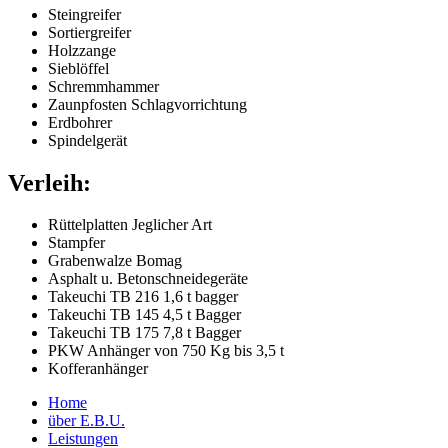
Steingreifer
Sortiergreifer
Holzzange
Sieblöffel
Schremmhammer
Zaunpfosten Schlagvorrichtung
Erdbohrer
Spindelgerät
Verleih:
Rüttelplatten Jeglicher Art
Stampfer
Grabenwalze Bomag
Asphalt u. Betonschneidegeräte
Takeuchi TB 216 1,6 t bagger
Takeuchi TB 145 4,5 t Bagger
Takeuchi TB 175 7,8 t Bagger
PKW Anhänger von 750 Kg bis 3,5 t
Kofferanhänger
Home
über E.B.U.
Leistungen