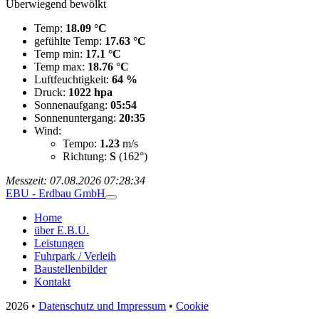
Überwiegend bewölkt
Temp:
18.09 °C
gefühlte Temp:
17.63 °C
Temp min:
17.1 °C
Temp max:
18.76 °C
Luftfeuchtigkeit:
64 %
Druck:
1022 hpa
Sonnenaufgang:
05:54
Sonnenuntergang:
20:35
Wind:
Tempo:
1.23
m/s
Richtung:
S
(162°)
Messzeit: 07.08.2026 07:28:34
EBU - Erdbau GmbH
Home
über E.B.U.
Leistungen
Fuhrpark / Verleih
Baustellenbilder
Kontakt
2026 •
Datenschutz und Impressum
•
Cookie